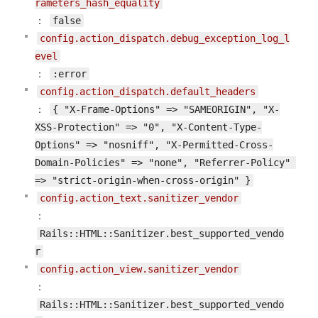
rameters_hash_equality
：
false
config.action_dispatch.debug_exception_log_l
evel
：
:error
config.action_dispatch.default_headers
：
{ "X-Frame-Options" => "SAMEORIGIN", "X-
XSS-Protection" => "0", "X-Content-Type-
Options" => "nosniff", "X-Permitted-Cross-
Domain-Policies" => "none", "Referrer-Policy" 
=> "strict-origin-when-cross-origin" }
config.action_text.sanitizer_vendor
：
Rails::HTML::Sanitizer.best_supported_vendo
r
config.action_view.sanitizer_vendor
：
Rails::HTML::Sanitizer.best_supported_vendo