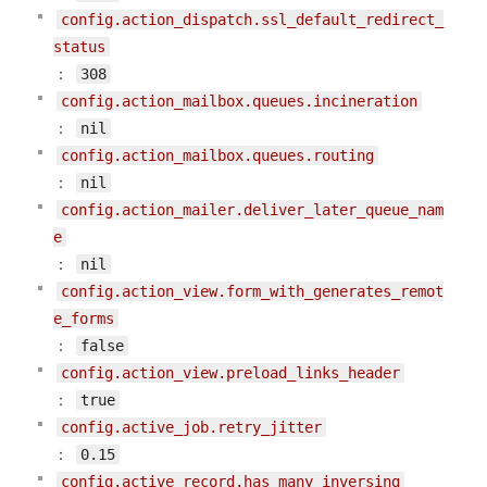
config.action_dispatch.ssl_default_redirect_
status
：
308
config.action_mailbox.queues.incineration
：
nil
config.action_mailbox.queues.routing
：
nil
config.action_mailer.deliver_later_queue_nam
e
：
nil
config.action_view.form_with_generates_remot
e_forms
：
false
config.action_view.preload_links_header
：
true
config.active_job.retry_jitter
：
0.15
config.active_record.has_many_inversing