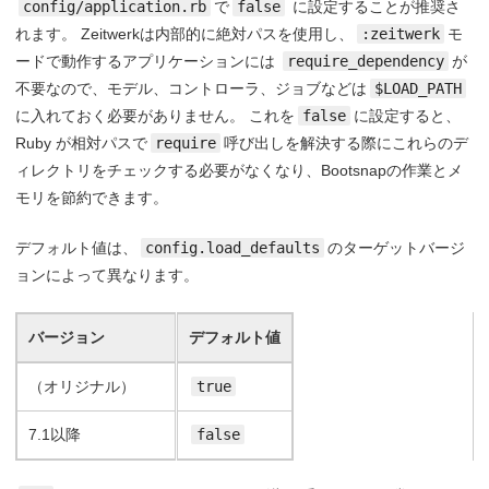
config/application.rb
で
false
に設定することが推奨さ
れます。 Zeitwerkは内部的に絶対パスを使用し、
:zeitwerk
モ
ードで動作するアプリケーションには
require_dependency
が
不要なので、モデル、コントローラ、ジョブなどは
$LOAD_PATH
に入れておく必要がありません。 これを
false
に設定すると、
Ruby が相対パスで
require
呼び出しを解決する際にこれらのデ
ィレクトリをチェックする必要がなくなり、Bootsnapの作業とメ
モリを節約できます。
デフォルト値は、
config.load_defaults
のターゲットバージ
ョンによって異なります。
バージョン
デフォルト値
（オリジナル）
true
7.1以降
false