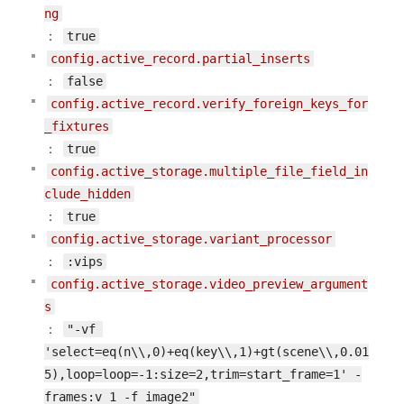
ng
：
true
config.active_record.partial_inserts
：
false
config.active_record.verify_foreign_keys_for
_fixtures
：
true
config.active_storage.multiple_file_field_in
clude_hidden
：
true
config.active_storage.variant_processor
：
:vips
config.active_storage.video_preview_argument
s
：
"-vf 
'select=eq(n\\,0)+eq(key\\,1)+gt(scene\\,0.01
5),loop=loop=-1:size=2,trim=start_frame=1' -
frames:v 1 -f image2"