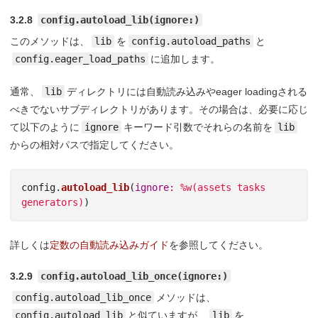
3.2.8
config.autoload_lib(ignore:)
このメソッドは、
lib
を
config.autoload_paths
と
config.eager_load_paths
に追加します。
通常、
lib
ディレクトリには自動読み込みやeager loadingされる
べきでないサブディレクトリがあります。その場合は、必要に応じ
て以下のように
ignore
キーワード引数でそれらの名前を
lib
からの相対パスで指定してください。
config
.
autoload_lib
(
ignore: 
%w(assets tasks 
generators)
)
詳しくは
定数の自動読み込みガイド
を参照してください。
3.2.9
config.autoload_lib_once(ignore:)
config.autoload_lib_once
メソッドは、
config.autoload_lib
と似ていますが、
lib
を