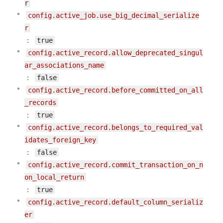
r
config.active_job.use_big_decimal_serialize
r
：
true
config.active_record.allow_deprecated_singul
ar_associations_name
：
false
config.active_record.before_committed_on_all
_records
：
true
config.active_record.belongs_to_required_val
idates_foreign_key
：
false
config.active_record.commit_transaction_on_n
on_local_return
：
true
config.active_record.default_column_serializ
er