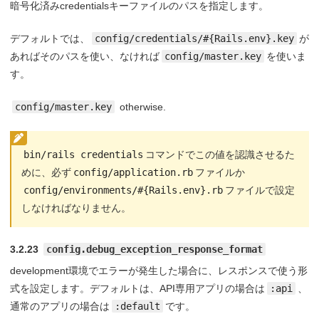
暗号化済みcredentialsキーファイルのパスを指定します。
デフォルトでは、
config/credentials/#{Rails.env}.key
が
あればそのパスを使い、なければ
config/master.key
を使いま
す。
config/master.key
otherwise.
bin/rails credentials
コマンドでこの値を認識させるた
めに、必ず
config/application.rb
ファイルか
config/environments/#{Rails.env}.rb
ファイルで設定
しなければなりません。
3.2.23
config.debug_exception_response_format
development環境でエラーが発生した場合に、レスポンスで使う形
式を設定します。デフォルトは、API専用アプリの場合は
:api
、
通常のアプリの場合は
:default
です。