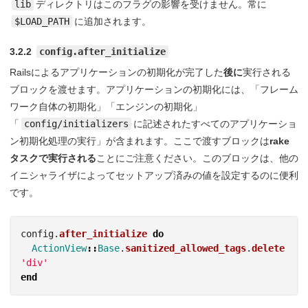
lib
ディレクトリはこのフラグの影響を受けません。常に
$LOAD_PATH
に追加されます。
3.2.2
config.after_initialize
Railsによるアプリケーションの初期化が完了した
後に
実行される
ブロックを渡せます。アプリケーションの初期化には、「フレーム
ワーク自体の初期化」「エンジンの初期化」
「
config/initializers
に記述されたすべてのアプリケーショ
ン初期化処理の実行」が含まれます。ここで渡すブロックは
rake
タスクで実行される
ことにご注意ください。このブロックは、他の
イニシャライザによってセットアップ済みの値を設定するのに便利
です。
config
.
after_initialize
do
ActionView
::
Base
.
sanitized_allowed_tags
.
delete
'div'
end