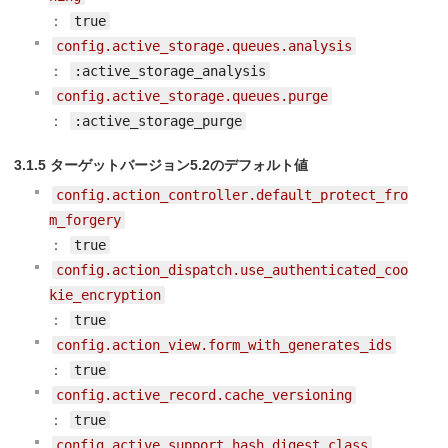
：
true
config.active_storage.queues.analysis
：
:active_storage_analysis
config.active_storage.queues.purge
：
:active_storage_purge
3.1.5 ターゲットバージョン5.2のデフォルト値
config.action_controller.default_protect_fro
m_forgery
：
true
config.action_dispatch.use_authenticated_coo
kie_encryption
：
true
config.action_view.form_with_generates_ids
：
true
config.active_record.cache_versioning
：
true
config.active_support.hash_digest_class