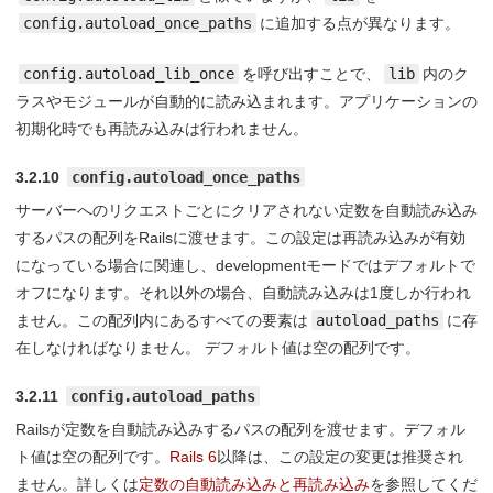
config.autoload_once_paths
に追加する点が異なります。
config.autoload_lib_once
を呼び出すことで、
lib
内のク
ラスやモジュールが自動的に読み込まれます。アプリケーションの
初期化時でも再読み込みは行われません。
3.2.10
config.autoload_once_paths
サーバーへのリクエストごとにクリアされない定数を自動読み込み
するパスの配列をRailsに渡せます。この設定は再読み込みが有効
になっている場合に関連し、developmentモードではデフォルトで
オフになります。それ以外の場合、自動読み込みは1度しか行われ
ません。この配列内にあるすべての要素は
autoload_paths
に存
在しなければなりません。 デフォルト値は空の配列です。
3.2.11
config.autoload_paths
Railsが定数を自動読み込みするパスの配列を渡せます。デフォル
ト値は空の配列です。
Rails 6
以降は、この設定の変更は推奨され
ません。詳しくは
定数の自動読み込みと再読み込み
を参照してくだ