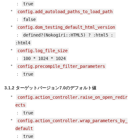
：
true
config.add_autoload_paths_to_load_path
：
false
config.dom_testing_default_html_version
：
defined?(Nokogiri::HTML5) ? :html5 : 
:html4
config.log_file_size
：
100 * 1024 * 1024
config.precompile_filter_parameters
：
true
3.1.2 ターゲットバージョン7.0のデフォルト値
config.action_controller.raise_on_open_redir
ects
：
true
config.action_controller.wrap_parameters_by_
default
：
true