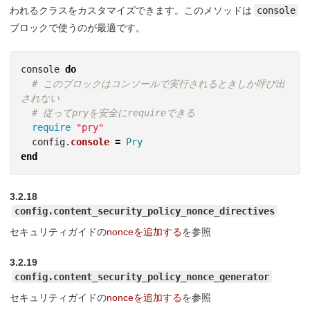
われるクラスをカスタマイズできます。このメソッドは
console
ブロックで使うのが最適です。
console
do
# このブロックはコンソールで実行されるときしか呼び出
されない
# 従ってpryを安全にrequireできる
require
"pry"
config
.
console
=
Pry
end
3.2.18
config.content_security_policy_nonce_directives
セキュリティガイドの
nonceを追加する
を参照
3.2.19
config.content_security_policy_nonce_generator
セキュリティガイドの
nonceを追加する
を参照