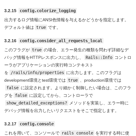
3.2.15
config.colorize_logging
出力するログ情報にANSI色情報を与えるかどうかを指定します。
デフォルト値は
true
です。
3.2.16
config.consider_all_requests_local
このフラグが
true
の場合、エラー発生の種類を問わず詳細なデ
バッグ情報をHTTPレスポンスに出力し、
Rails::Info
コントロ
ーラがアプリケーションの実行時コンテキスト
を
/rails/info/properties
に出力します。このフラグは
development環境とtest環境では
true
、production環境では
false
に設定されます。より細かく制御したい場合は、このフラ
グを
false
に設定してから、コントローラで
show_detailed_exceptions?
メソッドを実装し、エラー時に
デバッグ情報を出力したいリクエストをそこで指定します。
3.2.17
config.console
これを用いて、コンソールで
rails console
を実行する時に使