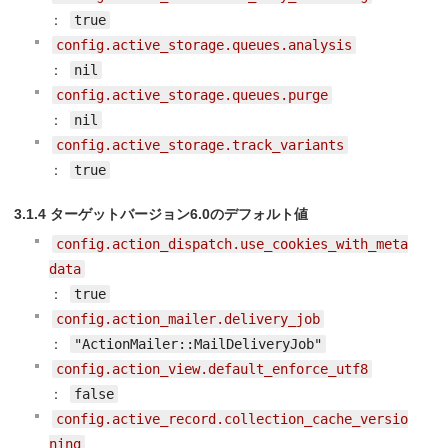
：
true
config.active_storage.queues.analysis
：
nil
config.active_storage.queues.purge
：
nil
config.active_storage.track_variants
：
true
3.1.4 ターゲットバージョン6.0のデフォルト値
config.action_dispatch.use_cookies_with_meta
data
：
true
config.action_mailer.delivery_job
：
"ActionMailer::MailDeliveryJob"
config.action_view.default_enforce_utf8
：
false
config.active_record.collection_cache_versio
ning