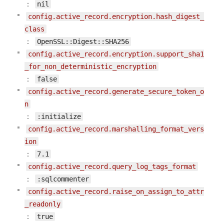
：
nil
config.active_record.encryption.hash_digest_
class
：
OpenSSL::Digest::SHA256
config.active_record.encryption.support_sha1
_for_non_deterministic_encryption
：
false
config.active_record.generate_secure_token_o
n
：
:initialize
config.active_record.marshalling_format_vers
ion
：
7.1
config.active_record.query_log_tags_format
：
:sqlcommenter
config.active_record.raise_on_assign_to_attr
_readonly
：
true