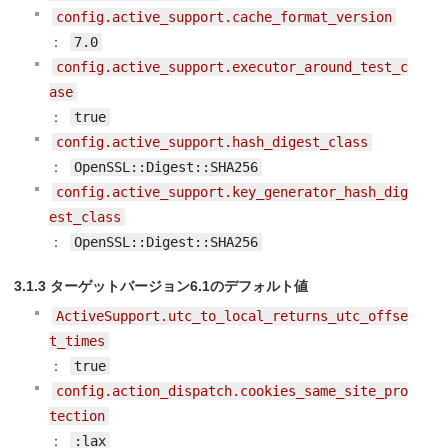
config.active_support.cache_format_version
：
7.0
config.active_support.executor_around_test_c
ase
：
true
config.active_support.hash_digest_class
：
OpenSSL::Digest::SHA256
config.active_support.key_generator_hash_dig
est_class
：
OpenSSL::Digest::SHA256
3.1.3 ターゲットバージョン6.1のデフォルト値
ActiveSupport.utc_to_local_returns_utc_offse
t_times
：
true
config.action_dispatch.cookies_same_site_pro
tection
：
:lax