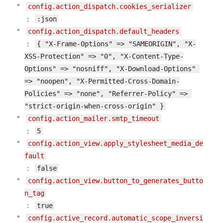
config.action_dispatch.cookies_serializer
：
:json
config.action_dispatch.default_headers
：
{ "X-Frame-Options" => "SAMEORIGIN", "X-
XSS-Protection" => "0", "X-Content-Type-
Options" => "nosniff", "X-Download-Options" 
=> "noopen", "X-Permitted-Cross-Domain-
Policies" => "none", "Referrer-Policy" => 
"strict-origin-when-cross-origin" }
config.action_mailer.smtp_timeout
：
5
config.action_view.apply_stylesheet_media_de
fault
：
false
config.action_view.button_to_generates_butto
n_tag
：
true
config.active_record.automatic_scope_inversi