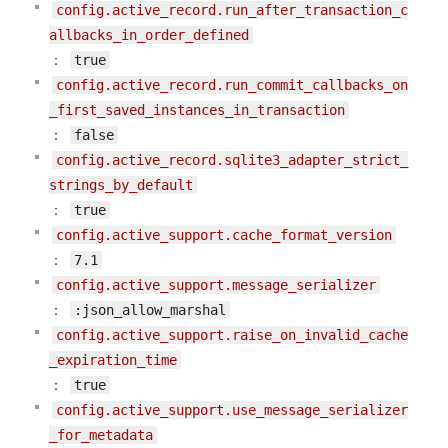
config.active_record.run_after_transaction_c
allbacks_in_order_defined
：
true
config.active_record.run_commit_callbacks_on
_first_saved_instances_in_transaction
：
false
config.active_record.sqlite3_adapter_strict_
strings_by_default
：
true
config.active_support.cache_format_version
：
7.1
config.active_support.message_serializer
：
:json_allow_marshal
config.active_support.raise_on_invalid_cache
_expiration_time
：
true
config.active_support.use_message_serializer
_for_metadata