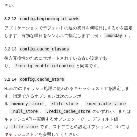
さい。
3.2.12
config.beginning_of_week
アプリケーションでデフォルトの週の初日を何曜日にするかを設定
します。有効な曜日をシンボルで指定します（例：
:monday
）。
3.2.13
config.cache_classes
後方互換性のためにサポートされている古い設定であ
り、
!config.enable_reloading
と同等です。
3.2.14
config.cache_store
Railsでのキャッシュ処理に使われるキャッシュストアを設定しま
す。指定できるオプションは次のシンボ
ル
:memory_store
、
:file_store
、
:mem_cache_store
、
:null_store
、
:redis_cache_store
のいずれか、または
キャッシュAPIを実装するオブジェクトです。デフォルト値
は
:file_store
です。ストアごとの設定オプションについては
キャッシュストア
を参照してください。