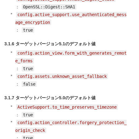
：
OpenSSL::Digest::SHA1
config.active_support.use_authenticated_mess
age_encryption
：
true
3.1.6 ターゲットバージョン5.1のデフォルト値
config.action_view.form_with_generates_remot
e_forms
：
true
config.assets.unknown_asset_fallback
：
false
3.1.7 ターゲットバージョン5.0のデフォルト値
ActiveSupport.to_time_preserves_timezone
：
true
config.action_controller.forgery_protection_
origin_check
：
true