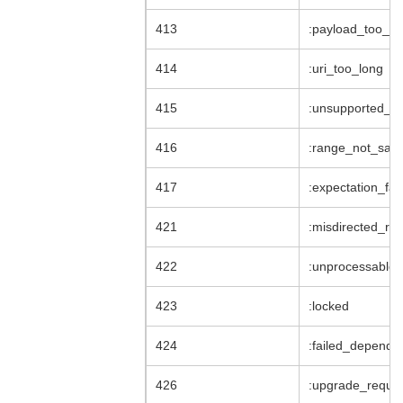
413
:payload_too_la
414
:uri_too_long
415
:unsupported_m
416
:range_not_satis
417
:expectation_fai
421
:misdirected_re
422
:unprocessable_
423
:locked
424
:failed_depende
426
:upgrade_requir