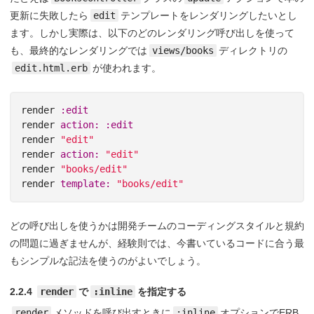
更新に失敗したら
edit
テンプレートをレンダリングしたいとし
ます。しかし実際は、以下のどのレンダリング呼び出しを使って
も、最終的なレンダリングでは
views/books
ディレクトリの
edit.html.erb
が使われます。
render
:edit
render
action: :edit
render
"edit"
render
action: 
"edit"
render
"books/edit"
render
template: 
"books/edit"
どの呼び出しを使うかは開発チームのコーディングスタイルと規約
の問題に過ぎませんが、経験則では、今書いているコードに合う最
もシンプルな記法を使うのがよいでしょう。
2.2.4
render
で
:inline
を指定する
render
メソッドを呼び出すときに
:inline
オプションでERB