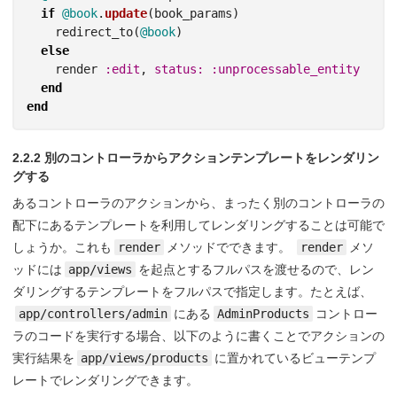
if
@book
.
update
(
book_params
)
redirect_to
(
@book
)
else
render
:edit
,
status: :unprocessable_entity
end
end
2.2.2 別のコントローラからアクションテンプレートをレンダリン
グする
あるコントローラのアクションから、まったく別のコントローラの
配下にあるテンプレートを利用してレンダリングすることは可能で
しょうか。これも
render
メソッドでできます。
render
メソ
ッドには
app/views
を起点とするフルパスを渡せるので、レン
ダリングするテンプレートをフルパスで指定します。たとえば、
app/controllers/admin
にある
AdminProducts
コントロー
ラのコードを実行する場合、以下のように書くことでアクションの
実行結果を
app/views/products
に置かれているビューテンプ
レートでレンダリングできます。