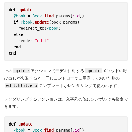
def
update
@book
=
Book
.
find
(
params
[
:id
])
if
@book
.
update
(
book_params
)
redirect_to
(
@book
)
else
render
"edit"
end
end
上の
update
アクションでモデルに対する
update
メソッドの呼
び出しが失敗すると、同じコントローラに用意しておいた別の
edit.html.erb
テンプレートがレンダリングで使われます。
レンダリングするアクションは、文字列の他にシンボルでも指定で
きます。
def
update
@book
=
Book
.
find
(
params
[
:id
])