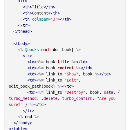
<tr>
<th>
Title
</th>
<th>
Content
</th>
<th
colspan=
"3"
></th>
</tr>
</thead>
<tbody>
<%
@books
.
each
do
|
book
|
%>
<tr>
<td>
<%=
book
.
title
%>
</td>
<td>
<%=
book
.
content
%>
</td>
<td>
<%=
link_to
"Show"
,
book
%>
</td>
<td>
<%=
link_to
"Edit"
,
edit_book_path
(
book
)
%>
</td>
<td>
<%=
link_to
"Destroy"
,
book
,
data: 
{
turbo_method: :delete
,
turbo_confirm: 
"Are you 
sure?"
}
%>
</td>
</tr>
<%
end
%>
</tbody>
</table>