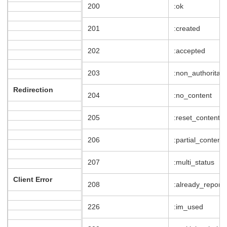
200
:ok
201
:created
202
:accepted
203
:non_authoritati
Redirection
204
:no_content
205
:reset_content
206
:partial_content
207
:multi_status
Client Error
208
:already_report
226
:im_used