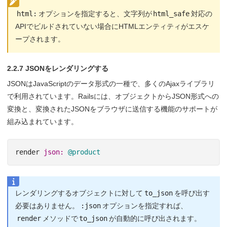
html:
オプションを指定すると、文字列が
html_safe
対応の
APIでビルドされていない場合にHTMLエンティティがエスケ
ープされます。
2.2.7 JSONをレンダリングする
JSONはJavaScriptのデータ形式の一種で、多くのAjaxライブラリ
で利用されています。Railsには、オブジェクトからJSON形式への
変換と、変換されたJSONをブラウザに送信する機能のサポートが
組み込まれています。
render
json: 
@product
レンダリングするオブジェクトに対して
to_json
を呼び出す
必要はありません。
:json
オプションを指定すれば、
render
メソッドで
to_json
が自動的に呼び出されます。