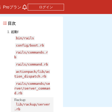
籍
Proプラン
ログイン
目次
起動!
bin/rails
config/boot.rb
rails/commands.r
b
rails/command.rb
actionpack/lib/ac
tion_dispatch.rb
rails/commands/se
rver/server_comman
d.rb
Rackup:
lib/rackup/server
.rb