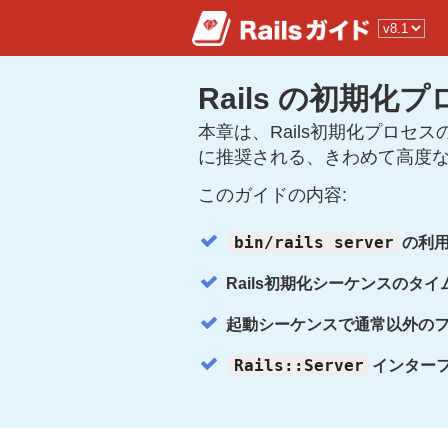
Rails の初期化
本章は、Rails初期化プロセス
に推奨される、きわめて高度
このガイドの内容:
bin/rails server
の利
Rails初期化シーケンスのタ
起動シーケンスで通常以外の
Rails::Server
インター