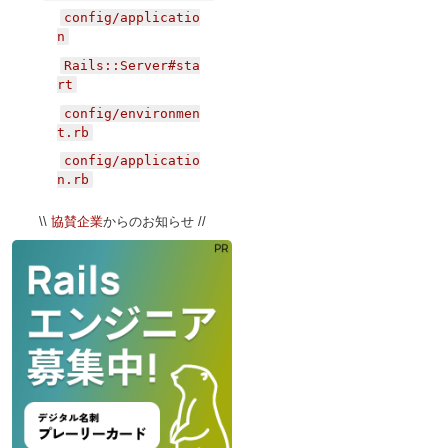
config/applicatio
n
Rails::Server#sta
rt
config/environmen
t.rb
config/applicatio
n.rb
Railsを読み込む
\\
協賛企業
からのお知らせ //
railties/lib/rail
s/all.rb
config/environmen
t.rb
に戻る
railties/lib/rail
s/application.rb
Rack: lib/rack/server.rb
関連リンク