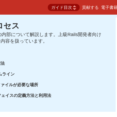
ガイド目次
貢献する
電子書
プロセス
の内部について解説します。上級Rails開発者向け
な内容を扱っています。
用法
イムライン
ファイルが必要な場所
フェイスの定義方法と利用法