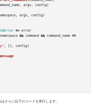
mmand_name
,
args
,
config
)
amespace
,
args
,
config
)
ndError
=>
error
namespace
&&
command
&&
command_name
==
p"
,
[],
config
)
message
lsはさらに以下のコードを実行します。