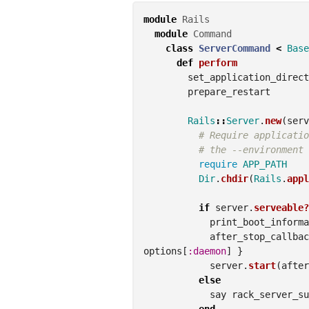
module
Rails
module
Command
class
ServerCommand
<
Base
def
perform
set_application_direct
prepare_restart
Rails
::
Server
.
new
(
serv
# Require applicatio
# the --environment 
require
APP_PATH
Dir
.
chdir
(
Rails
.
appl
if
server
.
serveable?
print_boot_informa
after_stop_callbac
options
[
:daemon
]
}
server
.
start
(
after
else
say
rack_server_su
end