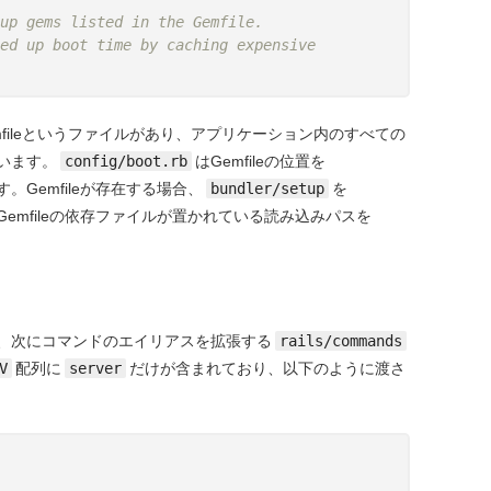
up gems listed in the Gemfile.
ed up boot time by caching expensive 
emfileというファイルがあり、アプリケーション内のすべての
います。
config/boot.rb
はGemfileの位置を
。Gemfileが存在する場合、
bundler/setup
を
Gemfileの依存ファイルが置かれている読み込みパスを
、次にコマンドのエイリアスを拡張する
rails/commands
V
配列に
server
だけが含まれており、以下のように渡さ