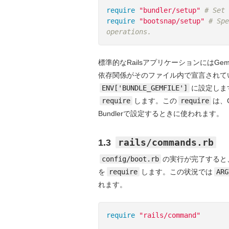
require
"bundler/setup"
# Set 
require
"bootsnap/setup"
# Spe
operations.
標準的なRailsアプリケーションにはG
依存関係がそのファイル内で宣言されて
ENV['BUNDLE_GEMFILE']
に設定します
require
します。この
require
は、
Bundlerで設定するときに使われます。
rails/commands.rb
1.3
config/boot.rb
の実行が完了すると
を
require
します。この状況では
ARG
れます。
require
"rails/command"