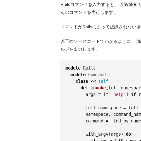
Railsコマンドを入力すると、
invoke
そのコマンドを実行します。
コマンドがRailsによって認識されない
以下のソースコードでわかるように、
n
ルプを出力します。
module
Rails
module
Command
class
<<
self
def
invoke
(
full_namespac
args
=
[
"--help"
]
if
r
full_namespace
=
full_
namespace
,
command_nam
command
=
find_by_name
with_argv
(
args
)
do
if
command
&&
comman