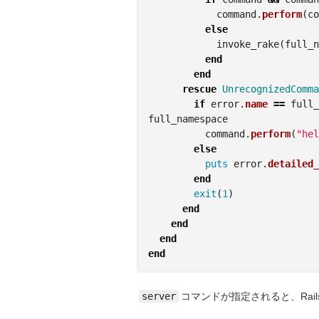
command
.
perform
(
co
else
invoke_rake
(
full_n
end
end
rescue
UnrecognizedComma
if
error
.
name
==
full_
full_namespace
command
.
perform
(
"hel
else
puts
error
.
detailed_
end
exit
(
1
)
end
end
end
end
server
コマンドが指定されると、Rai