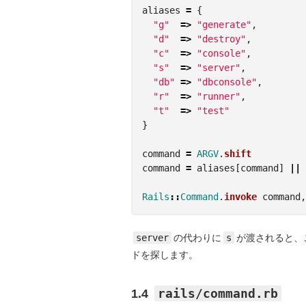
aliases
=
{
"g"
=>
"generate"
,
"d"
=>
"destroy"
,
"c"
=>
"console"
,
"s"
=>
"server"
,
"db"
=>
"dbconsole"
,
"r"
=>
"runner"
,
"t"
=>
"test"
}
command
=
ARGV
.
shift
command
=
aliases
[
command
]
||
Rails
::
Command
.
invoke
command
,
server
の代わりに
s
が渡されると、
ドを探します。
rails/command.rb
1.4