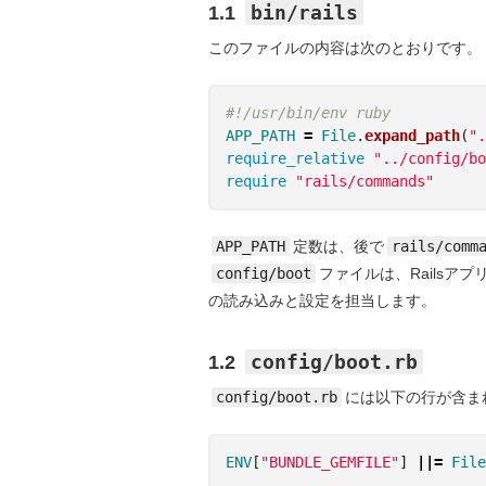
bin/rails
1.1
このファイルの内容は次のとおりです。
#!/usr/bin/env ruby
APP_PATH
=
File
.
expand_path
(
".
require_relative
"../config/bo
require
"rails/commands"
APP_PATH
定数は、後で
rails/comm
config/boot
ファイルは、Railsア
の読み込みと設定を担当します。
config/boot.rb
1.2
config/boot.rb
には以下の行が含ま
ENV
[
"BUNDLE_GEMFILE"
]
||=
File