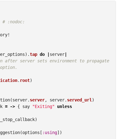
# :nodoc:
ory!
er_options
).
tap
do
|
server
|
n after server sets environment to propagate
option.
ication
.
root
)
tion
(
server
.
server
,
server
.
served_url
)
k
=
->
{
say
"Exiting"
unless
_stop_callback
)
ggestion
(
options
[
:using
])