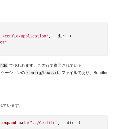
./config/application"
,
__dir__
)
ot"
ands
で使われます。この行で参照されている
プリケーションの
config/boot.rb
ファイルであり、Bundler
れています。
.
expand_path
(
"../Gemfile"
,
__dir__
)