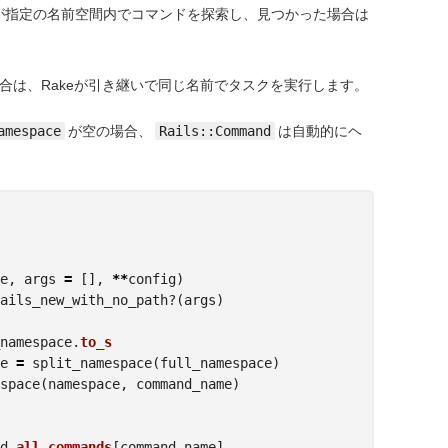
が指定の名前空間内でコマンドを探索し、見つかった場合は
場合は、Rakeが引き継いで同じ名前でタスクを実行します。
amespace
が空の場合、
Rails::Command
は自動的にヘ
e
,
args
=
[],
**
config
)
ails_new_with_no_path?
(
args
)
namespace
.
to_s
e
=
split_namespace
(
full_namespace
)
space
(
namespace
,
command_name
)
d
.
all_commands
[
command_name
]