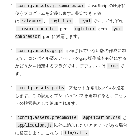
config.assets.js_compressor
: JavaScriptの圧縮に
使うプログラムを定義します。指定できる値
は
:closure
、
:uglifier
、
:yui
です。それぞれ
closure-compiler
gem、
uglifier
gem、
yui-
compressor
gemに対応します。
config.assets.gzip
: gzipされていない版の作成に加
えて、コンパイル済みアセットのgzip版作成も有効にする
かどうかを指定するフラグです。デフォルトは
true
で
す。
config.assets.paths
: アセット探索用のパスを指定
します。この設定オプションにパスを追加すると、アセッ
トの検索先として追加されます。
config.assets.precompile
:
application.css
と
application.js
以外に追加したいアセットがある場合
に指定します。これらは
bin/rails 