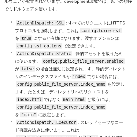
ルウェアが配置されています。development環境では、以下の順序
でミドルウェアを使います。
ActionDispatch::SSL
: すべてのリクエストにHTTPS
プロトコルを強制します。これは
config.force_ssl
を
true
にすると有効になります。渡すオプションは
config.ssl_options
で設定できます。
ActionDispatch::Static
: 静的アセットを扱うため
に使います。
config.public_file_server.enabled
が
false
の場合は無効に設定されます。静的ディレクト
リのインデックスファイルが
index
でない場合には、
config.public_file_server.index_name
を設定し
ます。たとえば、ディレクトリへのリクエストを
index.html
ではなく
main.html
と扱うには、
config.public_file_server.index_name
を
"main"
に設定します。
ActionDispatch::Executor
: スレッドセーフなコー
ド再読み込みに使います。これは