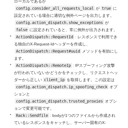
ローカルであるか
config.consider_all_requests_local
が
true
に
設定されている場合に適切な例外ページを出力します。
config.action_dispatch.show_exceptions
が
false
に設定されていると、常に例外が出力されます。
ActionDispatch::RequestId
: レスポンスで利用でき
る独自のX-Request-Idヘッダーを作成し、
ActionDispatch::Request#uuid
メソッドを有効にし
ます。
ActionDispatch::RemoteIp
: IPスプーフィング攻撃
が行われていないかどうかをチェックし、リクエストヘッ
ダーから正しい
client_ip
を取得します。この設定は
config.action_dispatch.ip_spoofing_check
オプ
ションと
config.action_dispatch.trusted_proxies
オプシ
ョンで変更可能です。
Rack::Sendfile
: bodyが1つのファイルから作成され
ているレスポンスをキャッチし、サーバー固有のX-