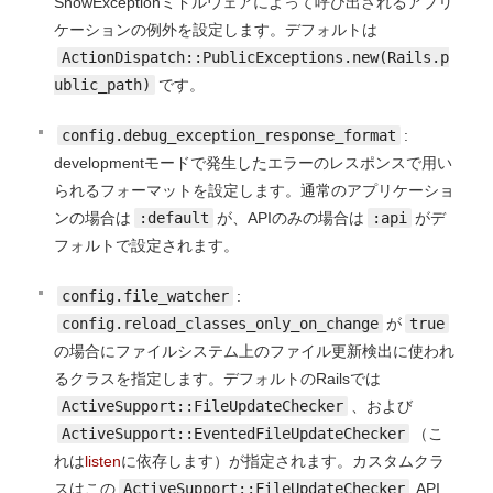
ShowExceptionミドルウェアによって呼び出されるアプリ
ケーションの例外を設定します。デフォルトは
ActionDispatch::PublicExceptions.new(Rails.p
ublic_path)
です。
config.debug_exception_response_format
:
developmentモードで発生したエラーのレスポンスで用い
られるフォーマットを設定します。通常のアプリケーショ
ンの場合は
:default
が、APIのみの場合は
:api
がデ
フォルトで設定されます。
config.file_watcher
:
config.reload_classes_only_on_change
が
true
の場合にファイルシステム上のファイル更新検出に使われ
るクラスを指定します。デフォルトのRailsでは
ActiveSupport::FileUpdateChecker
、および
ActiveSupport::EventedFileUpdateChecker
（こ
れは
listen
に依存します）が指定されます。カスタムクラ
スはこの
ActiveSupport::FileUpdateChecker
API