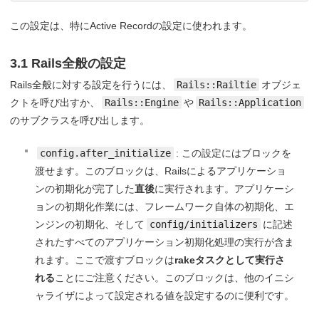
この設定は、特にActive Recordの設定に使われます。
3.1 Rails全般の設定
Rails全般に対する設定を行うには、
Rails::Railtie
オブジェ
クトを呼び出すか、
Rails::Engine
や
Rails::Application
のサブクラスを呼び出します。
config.after_initialize
: この設定にはブロックを
渡せます。このブロックは、Railsによるアプリケーショ
ンの初期化が完了した
直後
に実行されます。アプリケーシ
ョンの初期化作業には、フレームワーク自体の初期化、エ
ンジンの初期化、そして
config/initializers
に記述
されたすべてのアプリケーション初期化処理の実行が含ま
れます。ここで渡すブロックは
rakeタスクとして実行さ
れる
ことにご注意ください。このブロックは、他のイニシ
ャライザによって設定される値を設定するのに便利です。