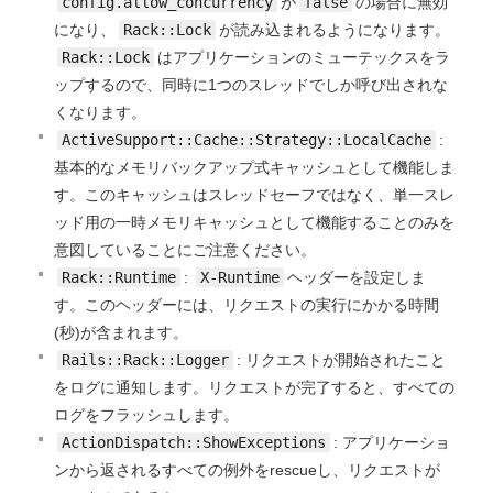
config.allow_concurrency
が
false
の場合に無効
になり、
Rack::Lock
が読み込まれるようになります。
Rack::Lock
はアプリケーションのミューテックスをラ
ップするので、同時に1つのスレッドでしか呼び出されな
くなります。
ActiveSupport::Cache::Strategy::LocalCache
:
基本的なメモリバックアップ式キャッシュとして機能しま
す。このキャッシュはスレッドセーフではなく、単一スレ
ッド用の一時メモリキャッシュとして機能することのみを
意図していることにご注意ください。
Rack::Runtime
:
X-Runtime
ヘッダーを設定しま
す。このヘッダーには、リクエストの実行にかかる時間
(秒)が含まれます。
Rails::Rack::Logger
: リクエストが開始されたこと
をログに通知します。リクエストが完了すると、すべての
ログをフラッシュします。
ActionDispatch::ShowExceptions
: アプリケーショ
ンから返されるすべての例外をrescueし、リクエストが