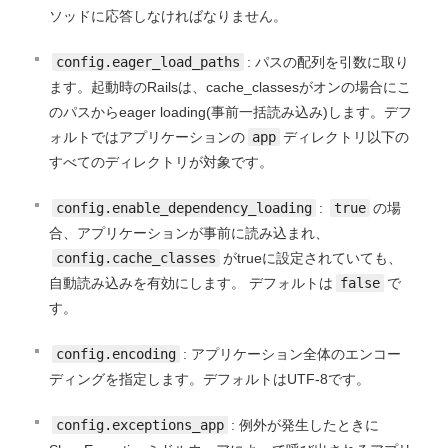
ソッドに応答しなければなりません。
config.eager_load_paths
: パスの配列を引数に取り
ます。起動時のRailsは、cache_classesがオンの場合にこ
のパスからeager loading(事前一括読み込み)します。デフ
ォルトではアプリケーションの
app
ディレクトリ以下の
すべてのディレクトリが対象です。
config.enable_dependency_loading
:
true
の場
合、アプリケーションが事前に読み込まれ、
config.cache_classes
がtrueに設定されていても、
自動読み込みを有効にします。 デフォルトは
false
で
す。
config.encoding
: アプリケーション全体のエンコー
ディングを指定します。デフォルトはUTF-8です。
config.exceptions_app
: 例外が発生したときに