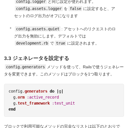
config.logger
と同じ設定が使われます。
config.assets.logger
を
false
に設定すると、ア
セットのログ出力がオフになります
config.assets.quiet
: アセットへのリクエストのロ
グ出力を無効にします。デフォルトでは
development.rb
で
true
に設定されます。
3.3 ジェネレータを設定する
config.generators
メソッドを使って、Railsで使うジェネレー
タを変更できます。このメソッドはブロックを1つ取ります。
config
.
generators
do
|
g
|
g
.
orm
:active_record
g
.
test_framework
:test_unit
end
ブロックで利用可能なメソッドの完全なリストは以下のとおりで