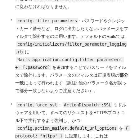
に従わなければなりません。
config.filter_parameters
: パスワードやクレジッ
トカード番号など、ログに出力したくないパラメータをフ
ィルタで除外するのに用います。デフォルトのRailsでは
config/initializers/filter_parameter_logging
.rb
に
Rails.application.config.filter_parameters 
+= [:password]
を追加することでパスワードをフィル
タで除外します。パラメータのフィルタは正規表現の
部分
一致
によって行われます（訳注: 他のパラメータ名が誤っ
て部分一致しないようご注意ください）。
config.force_ssl
:
ActionDispatch::SSL
ミドル
ウェアを用いて、すべてのリクエストをHTTPSプロトコ
ル下で実行するよう強制し、かつ
config.action_mailer.default_url_options
を
{ 
protocol: 'https' }
に設定します。これは