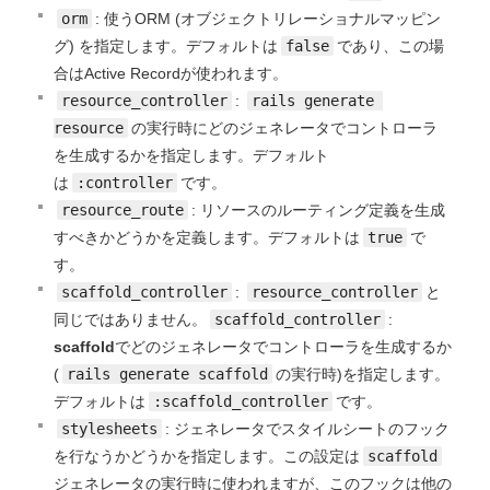
orm
: 使うORM (オブジェクトリレーショナルマッピン
グ) を指定します。デフォルトは
false
であり、この場
合はActive Recordが使われます。
resource_controller
:
rails generate 
resource
の実行時にどのジェネレータでコントローラ
を生成するかを指定します。デフォルト
は
:controller
です。
resource_route
: リソースのルーティング定義を生成
すべきかどうかを定義します。デフォルトは
true
で
す。
scaffold_controller
:
resource_controller
と
同じではありません。
scaffold_controller
:
scaffold
でどのジェネレータでコントローラを生成するか
(
rails generate scaffold
の実行時)を指定します。
デフォルトは
:scaffold_controller
です。
stylesheets
: ジェネレータでスタイルシートのフック
を行なうかどうかを指定します。この設定は
scaffold
ジェネレータの実行時に使われますが、このフックは他の