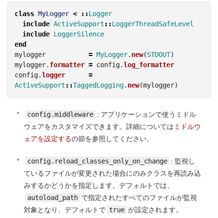
class
MyLogger
<
::
Logger
include
ActiveSupport
::
LoggerThreadSafeLevel
include
LoggerSilence
end
mylogger
=
MyLogger
.
new
(
STDOUT
)
mylogger
.
formatter
=
config
.
log_formatter
config
.
logger
=
ActiveSupport
::
TaggedLogging
.
new
(
mylogger
)
config.middleware
: アプリケーションで使うミドル
ウェアをカスタマイズできます。詳細については
ミドルウ
ェアを設定する
の節を参照してください。
config.reload_classes_only_on_change
: 監視し
ているファイルが変更された場合にのみクラスを再読み込
みするかどうかを指定します。デフォルトでは、
autoload_path
で指定されたすべてのファイルが監視
対象となり、デフォルトで
true
が設定されます。