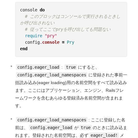
console
do
# このブロックはコンソールで実行されるときし
か呼び出されない
# 従ってここでpryを呼び出しても問題ない
require
"pry"
config
.
console
=
Pry
end
config.eager_load
:
true
にすると、
config.eager_load_namespaces
に登録された事前一
括読み込み(eager loading)用の名前空間をすべて読み込み
ます。ここにはアプリケーション、エンジン、Railsフレ
ームワークを含むあらゆる登録済み名前空間が含まれま
す。
config.eager_load_namespaces
: ここに登録した名
前は、
config.eager_load
が
true
のときに読み込ま
れます。登録された名前空間は、必ず
eager_load!
メ