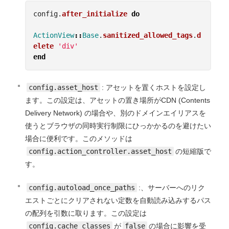
config
.
after_initialize
do
ActionView
::
Base
.
sanitized_allowed_tags
.
d
elete
'div'
end
config.asset_host
: アセットを置くホストを設定し
ます。この設定は、アセットの置き場所がCDN (Contents
Delivery Network) の場合や、別のドメインエイリアスを
使うとブラウザの同時実行制限にひっかかるのを避けたい
場合に便利です。このメソッドは
config.action_controller.asset_host
の短縮版で
す。
config.autoload_once_paths
:、サーバーへのリク
エストごとにクリアされない定数を自動読み込みするパス
の配列を引数に取ります。この設定は
config.cache_classes
が
false
の場合に影響を受