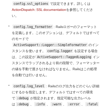
config.ssl_options
で設定できます。詳しくは
ActionDispatch::SSL documentation
を参照してくださ
い。
config.log_formatter
: Railsロガーのフォーマット
を定義します。このオプションは、デフォルトではすべて
のモードで
ActiveSupport::Logger::SimpleFormatter
のイン
スタンスを使います。
config.logger
を設定する場合
は、この設定が
ActiveSupport::TaggedLogging
イン
スタンスでラップされるより前の段階で、フォーマッター
の値を手動で渡さなければなりません。Railsはこの処理
を自動では行いません。
config.log_level
: Railsのログ出力をどのぐらい詳細
にするかを指定します。デフォルトではすべての環境
で
:debug
が指定されます。指定可能な出力レベル
は
:debug
、
:info
、
:warn
、
:error
、
:fatal