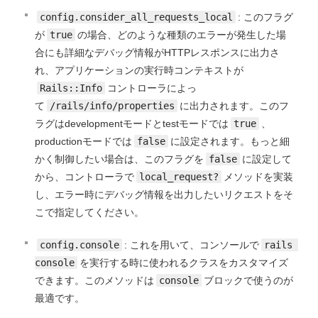
config.consider_all_requests_local
: このフラグ
が
true
の場合、どのような種類のエラーが発生した場
合にも詳細なデバッグ情報がHTTPレスポンスに出力さ
れ、アプリケーションの実行時コンテキストが
Rails::Info
コントローラによっ
て
/rails/info/properties
に出力されます。このフ
ラグはdevelopmentモードとtestモードでは
true
、
productionモードでは
false
に設定されます。もっと細
かく制御したい場合は、このフラグを
false
に設定して
から、コントローラで
local_request?
メソッドを実装
し、エラー時にデバッグ情報を出力したいリクエストをそ
こで指定してください。
config.console
: これを用いて、コンソールで
rails 
console
を実行する時に使われるクラスをカスタマイズ
できます。このメソッドは
console
ブロックで使うのが
最適です。