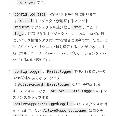
、
:unknown
です。
config.log_tags
: 次のリストを引数に取ります
（
request
オブジェクトが応答するメソッド、
request
オブジェクトを受け取る
Proc
、または
to_s
に応答できるオブジェクト）。これは、ログの行
にデバッグ情報をタグ付けする場合に便利です。たとえば
サブドメインやリクエストidを指定することができ、これ
らはマルチユーザーのproductionアプリケーションをデバ
ッグするのに便利です。
config.logger
:
Rails.logger
で使われるロガーや
Rails関連のあらゆるログ出力
（
ActiveRecord::Base.logger
など）を指定しま
す。デフォルトでは、
ActiveSupport::Logger
のイン
スタンスをラップする
ActiveSupport::TaggedLogging
のインスタンスが指
定されます。なお
ActiveSupport::Logger
はログを