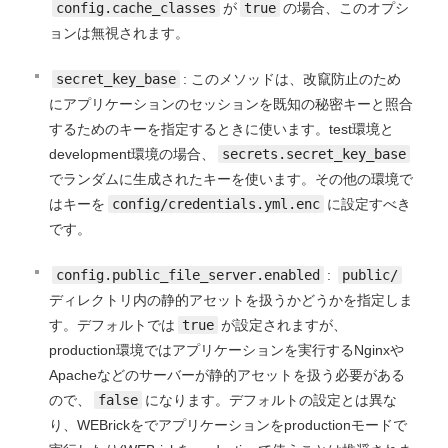
config.cache_classes
が
true
の場合、このオプシ
ョンは無視されます。
secret_key_base
: このメソッドは、改竄防止のため
にアプリケーションのセッションを既知の秘密キーと照合
するためのキーを指定するときに使います。test環境と
development環境の場合、
secrets.secret_key_base
でランダムに生成されたキーを使います。その他の環境で
はキーを
config/credentials.yml.enc
に設定すべき
です。
config.public_file_server.enabled
:
public/
ディレクトリ内の静的アセットを扱うかどうかを指定しま
す。デフォルトでは
true
が設定されますが、
production環境ではアプリケーションを実行するNginxや
Apacheなどのサーバーが静的アセットを扱う必要がある
ので、
false
になります。デフォルトの設定とは異な
り、WEBrickをでアプリケーションをproductionモードで