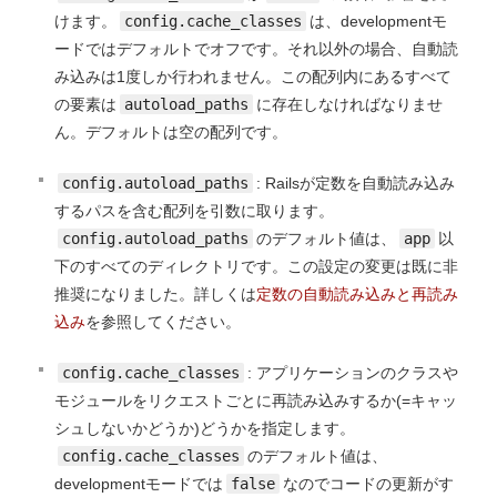
けます。
config.cache_classes
は、developmentモ
ードではデフォルトでオフです。それ以外の場合、自動読
み込みは1度しか行われません。この配列内にあるすべて
の要素は
autoload_paths
に存在しなければなりませ
ん。デフォルトは空の配列です。
config.autoload_paths
: Railsが定数を自動読み込み
するパスを含む配列を引数に取ります。
config.autoload_paths
のデフォルト値は、
app
以
下のすべてのディレクトリです。この設定の変更は既に非
推奨になりました。詳しくは
定数の自動読み込みと再読み
込み
を参照してください。
config.cache_classes
: アプリケーションのクラスや
モジュールをリクエストごとに再読み込みするか(=キャッ
シュしないかどうか)どうかを指定します。
config.cache_classes
のデフォルト値は、
developmentモードでは
false
なのでコードの更新がす