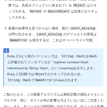
降では、先祖オブジェクトに挟まれている
Object
はスキ
ップされる。
Kernel
や
BasicObject
は従来どおりチェ
ックされる。
探索の結果何も見つからない場合、親の
const_missing
が呼び出される。
const_missing
のデフォルトの実装は
NameError
を発生するが、これはオーバーライド可能。
Ruby 2.5より前のバージョンでは、
String::Hash
は
Hash
と評価されてインタプリタが「toplevel constant Hash
referenced by String::Hash」というwarningを出力します。
Ruby 2.5以降では
Object
がスキップされるため、
String::Hash
で
NameError
がraiseされます。
ご覧のとおり、この探索アルゴリズムは相対定数の場合よりもシン
プルです。特に、ネストが何の影響も与えていない点にご注意くだ
さい。また、モジュールは特別扱いされておらず、モジュール自身