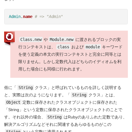
Admin
.
name
# => "Admin"
Class.new
や
Module.new
に渡されるブロックの実
行コンテキストは、
class
および
module
キーワード
を使う定義の本文の実行コンテキストと完全に同等とは
限りません。しかし定数代入はどちらのイディオムを利
用した場合にも同様に行われます。
俗に「
String
クラス」と呼ばれているものを詳しく説明する
と、実際は次のようになります。「
String
クラス」とは、
Object
定数に保存されたクラスオブジェクトに保存された
「String」という定数に保存されたクラスオブジェクトのことで
す。それ以外の場合、
String
はRubyのありふれた定数であり、
解決アルゴリズムなどそれに関連するあらゆるものがこの
String
という定数に適用されます。