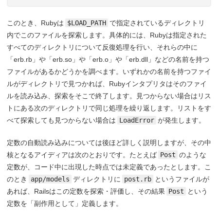
このとき、Rubyは
$LOAD_PATH
で指定されているディレクトリ
内でこのファイルを探索します。具体的には、Rubyは指定された
すべてのディレクトリについて反復処理を行い、それらの中に
「erb.rb」や「erb.so」や「erb.o」や「erb.dll」などの名前を持つ
ファイルがあるかどうかを調べます。いずれかの名前を持つファイ
ルがディレクトリで見つかれば、Rubyインタプリタはそのファイ
ルを読み込み、探索をそこで終了します。見つからない場合はリス
トにある次のディレクトリで同じ処理を繰り返します。リストをす
べて探索しても見つからない場合は
LoadError
が発生します。
定数の自動読み込みについては後ほど詳しく説明しますが、その中
核となるアイディアは次のとおりです。たとえば
Post
のような
定数が、コード中に出現した時点では未定義であったとします。こ
のとき
app/models
ディレクトリに
post.rb
というファイルが
あれば、Railsはこの定数を探索・評価し、その結果
Post
という
定数を「副作用として」定義します。