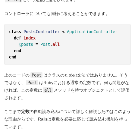
コントローラについても同様に考えることができます。
class
PostsController
<
ApplicationController
def
index
@posts
=
Post
.
all
end
end
上のコードの
Post
はクラスのための文法ではありません。そう
ではなく、
Post
はRubyにおける通常の定数です。何も問題がな
ければ、この定数は
all
メソッドを持つオブジェクトとして評価
されます。
ここまで
定数
の自動読み込みについて詳しく解説したのはこのよう
な理由からです。Railsは定数を必要に応じて読み込む機能を持っ
ています。