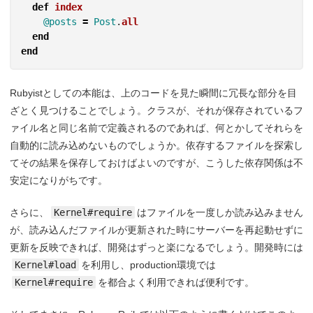
def
index
@posts
=
Post
.
all
end
end
Rubyistとしての本能は、上のコードを見た瞬間に冗長な部分を目
ざとく見つけることでしょう。クラスが、それが保存されているフ
ァイル名と同じ名前で定義されるのであれば、何とかしてそれらを
自動的に読み込めないものでしょうか。依存するファイルを探索し
てその結果を保存しておけばよいのですが、こうした依存関係は不
安定になりがちです。
さらに、
Kernel#require
はファイルを一度しか読み込みません
が、読み込んだファイルが更新された時にサーバーを再起動せずに
更新を反映できれば、開発はずっと楽になるでしょう。開発時には
Kernel#load
を利用し、production環境では
Kernel#require
を都合よく利用できれば便利です。