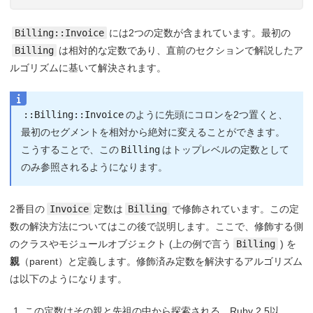
Billing::Invoice
には2つの定数が含まれています。最初の
Billing
は相対的な定数であり、直前のセクションで解説したア
ルゴリズムに基いて解決されます。
::Billing::Invoice
のように先頭にコロンを2つ置くと、
最初のセグメントを相対から絶対に変えることができます。
こうすることで、この
Billing
はトップレベルの定数として
のみ参照されるようになります。
2番目の
Invoice
定数は
Billing
で修飾されています。この定
数の解決方法についてはこの後で説明します。ここで、修飾する側
のクラスやモジュールオブジェクト (上の例で言う
Billing
) を
親
（parent）と定義します。修飾済み定数を解決するアルゴリズム
は以下のようになります。
この定数はその親と先祖の中から探索される。Ruby 2.5以