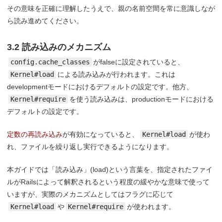
その意味を正確に理解したうえで、親の名前空間を常に意識しなが
ら読み進めてください。
3.2 読み込みのメカニズム
config.cache_classes
がfalseに設定されていると、
Kernel#load
による読み込みが行われます。これは
developmentモードにおけるデフォルトの設定です。他方、
Kernel#require
を使う読み込みは、productionモードにおける
デフォルトの設定です。
定数の再読み込み
が有効になっていると、
Kernel#load
が使わ
れ、ファイルを繰り返し実行できるようになります。
本ガイドでは「読み込み」(load)という言葉を、指定されたファイ
ルがRailsによって解釈されるという程度の緩やかな意味で使って
いますが、実際のメカニズムとしてはフラグに応じて
Kernel#load
や
Kernel#require
が使われます。