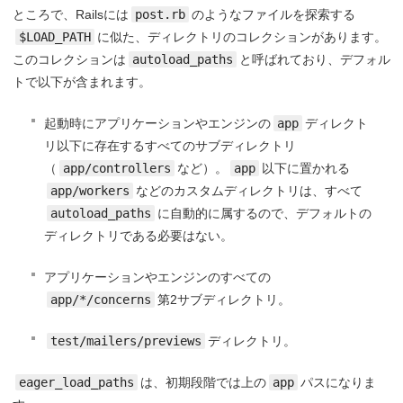
ところで、Railsには
post.rb
のようなファイルを探索する
$LOAD_PATH
に似た、ディレクトリのコレクションがあります。
このコレクションは
autoload_paths
と呼ばれており、デフォル
トで以下が含まれます。
起動時にアプリケーションやエンジンの
app
ディレクト
リ以下に存在するすべてのサブディレクトリ
（
app/controllers
など）。
app
以下に置かれる
app/workers
などのカスタムディレクトリは、すべて
autoload_paths
に自動的に属するので、デフォルトの
ディレクトリである必要はない。
アプリケーションやエンジンのすべての
app/*/concerns
第2サブディレクトリ。
test/mailers/previews
ディレクトリ。
eager_load_paths
は、初期段階では上の
app
パスになりま