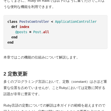
そしてまさに、Ruby on Railsでは以下のように書くだけでこのよ
うな便利な機能を利用できます。
class
PostsController
<
ApplicationController
def
index
@posts
=
Post
.
all
end
end
本章ではこの機能の仕組みについて解説します。
2 定数更新
多くのプログラミング言語において、定数（constant）はさほど重
要な位置を占めていませんが、ことRubyにおいては定数に関する
話題が非常に豊富です。
Ruby言語の定数についての解説は本ガイドの範疇を超えますので