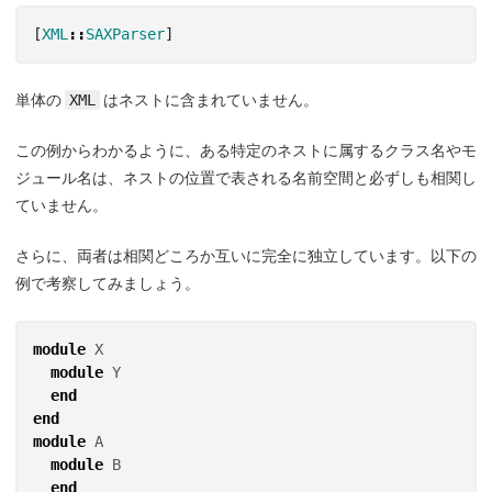
[
XML
::
SAXParser
]
単体の
XML
はネストに含まれていません。
この例からわかるように、ある特定のネストに属するクラス名やモ
ジュール名は、ネストの位置で表される名前空間と必ずしも相関し
ていません。
さらに、両者は相関どころか互いに完全に独立しています。以下の
例で考察してみましょう。
module
X
module
Y
end
end
module
A
module
B
end