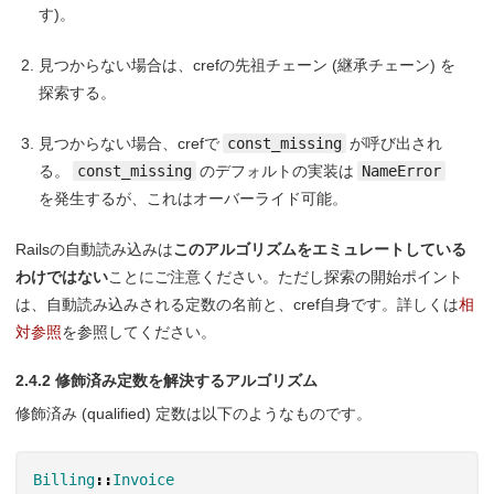
す)。
見つからない場合は、crefの先祖チェーン (継承チェーン) を
探索する。
見つからない場合、crefで
const_missing
が呼び出され
る。
const_missing
のデフォルトの実装は
NameError
を発生するが、これはオーバーライド可能。
Railsの自動読み込みは
このアルゴリズムをエミュレートしている
わけではない
ことにご注意ください。ただし探索の開始ポイント
は、自動読み込みされる定数の名前と、cref自身です。詳しくは
相
対参照
を参照してください。
2.4.2 修飾済み定数を解決するアルゴリズム
修飾済み (qualified) 定数は以下のようなものです。
Billing
::
Invoice