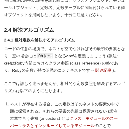
特に前述の段落の説明を読む際には、クラスオブジェクト、モジュ
ールオブジェクト、定数名、定数テーブルに関連付けられている値
オブジェクトを混同しないよう、十分ご注意ください。
2.4 解決アルゴリズム
2.4.1 相対定数を解決するアルゴリズム
コードの任意の場所で、ネストが空でなければその最初の要素とな
り、空の場合には
Object
となる
cref
を定義しましょう (訳注:
crefはRuby内部におけるクラス参照 (class reference) の略であ
り、Rubyの定数が持つ暗黙のコンテキストです --
関連記事
)。
ここでは詳しく述べませんが、相対的な定数参照を解決するアルゴ
リズムは以下のようになります。
ネストが存在する場合、この定数はそのネストの要素の中で
順に探索される。それらの要素の先祖は探索されない (訳注:
本章で言う先祖 (ancestors) とは
クラス、モジュールのスー
パークラスとインクルードしているモジュール
のことで