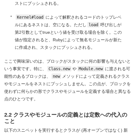
ストにプッシュされる。
Kernel#load
によって解釈されるコードのトップレベ
ルにあるネストは、空になる。ただし
load
呼び出しが
第2引数としてtrueという値を受け取る場合を除く。この
値が指定されると、Rubyによって無名モジュールが新た
に作成され、スタックにプッシュされる。
ここで興味深いのは、ブロックがスタックに何の影響も与えないと
いう事実です。特に、
Class.new
や
Module.new
に渡される可
能性のあるブロックは、
new
メソッドによって定義されるクラス
やモジュールをネストにプッシュしません。この点が、ブロックを
使わずに何らかの形でクラスやモジュールを定義する場合と異なる
点のひとつです。
2.2 クラスやモジュールの定義とは定数への代入の
こと
以下のスニペットを実行するとクラスが (再オープンではなく) 新