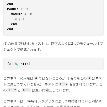
end
module
X::Y
module
A::B
# (3)
end
end
(3)の位置で行われるネストは、以下のように2つのモジュールオブ
ジェクトで構成されます。
[
A
::
B
,
X
::
Y
]
このネストの末尾は
A
ではないどころか(そもそもこの
A
はネス
トに属してすらいません)、ネストに
X::Y
も含まれています。こ
の
X::Y
と
A::B
は互いに独立しています。
このネストは、Rubyインタプリタによって維持されている内部ス