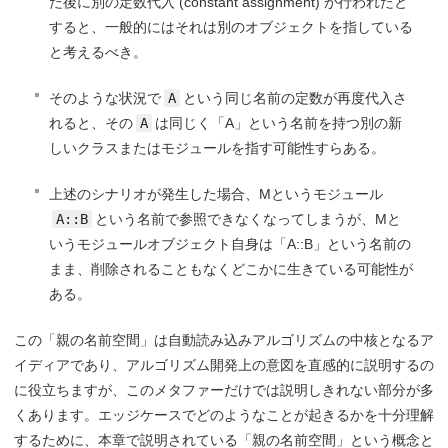
た後に別の定数代入 (constant assignment) が行われたと
すると、一般的にはそれは別のオブジェクトを指している
と考えるべき。
そのような状況で
A
という同じ名前の定数が再度代入さ
れると、その
A
は同じく「A」という名前を持つ別の新
しいクラスまたはモジュールを指す可能性すらある。
上述のシナリオが発生した場合、Mというモジュール
A::B
という名前で参照できなくなってしまうが、Mと
いうモジュールオブジェクト自身は「A::B」という名前の
まま、削除されることもなくどこかに生きている可能性が
ある。
この「親の名前空間」は自動読み込みアルゴリズムの中核となるア
イディアであり、アルゴリズム開発上の意図を直感的に説明するの
に役立ちますが、このメタファーだけでは説明しきれない部分が多
くあります。エッジケースでどのようなことが起きるかを十分理解
するために、本章で説明されている「親の名前空間」という概念と