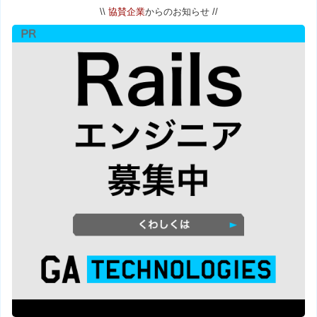
\\
協賛企業
からのお知らせ //