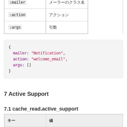
:mailer
メーラーのクラス名
:action
アクション
:args
引数
{
mailer: 
"Notification"
,
action: 
"welcome_email"
,
args: 
[]
}
7 Active Support
7.1 cache_read.active_support
キー
値