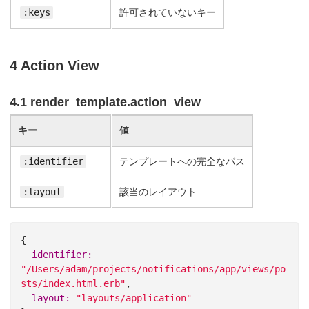
:keys
許可されていないキー
4 Action View
4.1 render_template.action_view
キー
値
:identifier
テンプレートへの完全なパス
:layout
該当のレイアウト
{
identifier: 
"/Users/adam/projects/notifications/app/views/po
sts/index.html.erb"
,
layout: 
"layouts/application"