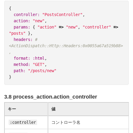
{
controller: 
"PostsController"
,
action: 
"new"
,
params: 
{
"action"
=>
"new"
,
"controller"
=>
"posts"
},
headers: 
#
<ActionDispatch::Http::Headers:0x0055a67a519b88>
,
format: :html
,
method: 
"GET"
,
path: 
"/posts/new"
}
3.8 process_action.action_controller
キー
値
:controller
コントローラ名