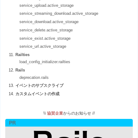
service_upload.active_storage
service_streaming_download.active_storage
service_download.active_storage
service_delete.active_storage
service_exist.active_storage
service_url.active_storage
Railties
load_config_initializer.railties
Rails
deprecation.rails
イベントのサブスクライブ
カスタムイベントの作成
\\
協賛企業
からのお知らせ //