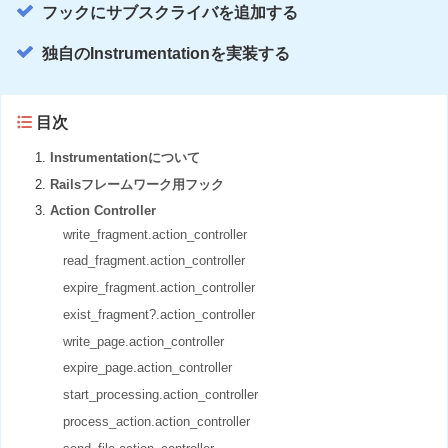
フックにサブスクライバを追加する
独自のInstrumentationを実装する
目次
Instrumentationについて
Railsフレームワーク用フック
Action Controller
write_fragment.action_controller
read_fragment.action_controller
expire_fragment.action_controller
exist_fragment?.action_controller
write_page.action_controller
expire_page.action_controller
start_processing.action_controller
process_action.action_controller