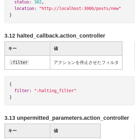
status: 
302
,
location: 
"http://localhost:3000/posts/new"
}
3.12 halted_callback.action_controller
キー
値
:filter
アクションを停止させたフィルタ
{
filter: 
":halting_filter"
}
3.13 unpermitted_parameters.action_controller
キー
値