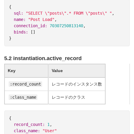
{
sql: 
"SELECT 
\"
posts
\"
.* FROM 
\"
posts
\"
 "
,
name: 
"Post Load"
,
connection_id: 
70307250813140
,
binds: 
[]
}
5.2 instantiation.active_record
Key
Value
:record_count
レコードのインスタンス数
:class_name
レコードのクラス
{
record_count: 
1
,
class_name: 
"User"