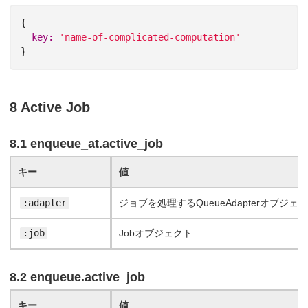
{
key: 
'name-of-complicated-computation'
}
8 Active Job
8.1 enqueue_at.active_job
キー
値
:adapter
ジョブを処理するQueueAdapterオブジェ
:job
Jobオブジェクト
8.2 enqueue.active_job
キー
値