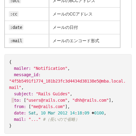
:bcc
メールのBCCアドレス
:cc
メールのCCアドレス
:date
メールの日付
:mail
メールのエンコード形式
{
mailer: 
"Notification"
,
message_id: 
"4f5b5491f1774_181b23fc3d4434d38138e5@mba.local.
mail"
,
subject: 
"Rails Guides"
,
to: 
[
"users@rails.com"
,
"dhh@rails.com"
],
from: 
[
"me@rails.com"
],
date: 
Sat
,
10
Mar
2012
14
:
18
:
09
+
0100
,
mail: 
"..."
#（長いので省略）
}