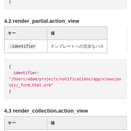
}
4.2 render_partial.action_view
キー
値
:identifier
テンプレートへの完全なパス
{
identifier: 
"/Users/adam/projects/notifications/app/views/po
sts/_form.html.erb"
}
4.3 render_collection.action_view
キー
値