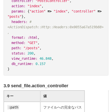
controller: 
"PostsController"
,
action: 
"index"
,
params: 
{
"action"
=>
"index"
,
"controller"
=>
"posts"
},
headers: 
#
<ActionDispatch::Http::Headers:0x0055a67a519b88>
,
format: :html
,
method: 
"GET"
,
path: 
"/posts"
,
status: 
200
,
view_runtime: 
46.848
,
db_runtime: 
0.157
}
3.9 send_file.action_controller
キー
値
:path
ファイルへの完全なパス