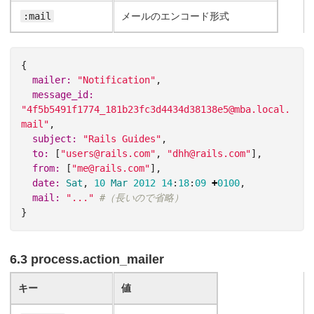
:mail
メールのエンコード形式
{
mailer: 
"Notification"
,
message_id: 
"4f5b5491f1774_181b23fc3d4434d38138e5@mba.local.
mail"
,
subject: 
"Rails Guides"
,
to: 
[
"users@rails.com"
,
"dhh@rails.com"
],
from: 
[
"me@rails.com"
],
date: 
Sat
,
10
Mar
2012
14
:
18
:
09
+
0100
,
mail: 
"..."
#（長いので省略）
}
6.3 process.action_mailer
キー
値