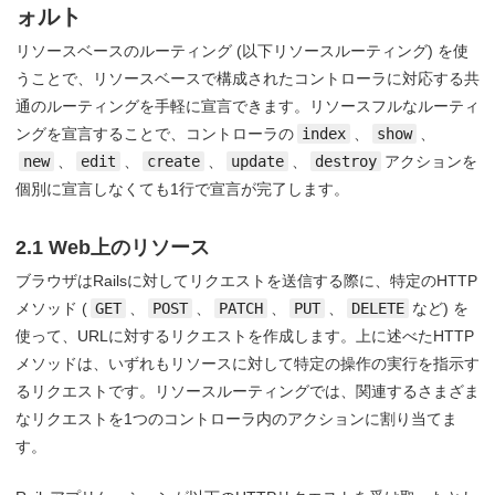
ォルト
リソースベースのルーティング (以下リソースルーティング) を使
うことで、リソースベースで構成されたコントローラに対応する共
通のルーティングを手軽に宣言できます。リソースフルなルーティ
ングを宣言することで、コントローラの
index
、
show
、
new
、
edit
、
create
、
update
、
destroy
アクションを
個別に宣言しなくても1行で宣言が完了します。
2.1 Web上のリソース
ブラウザはRailsに対してリクエストを送信する際に、特定のHTTP
メソッド (
GET
、
POST
、
PATCH
、
PUT
、
DELETE
など) を
使って、URLに対するリクエストを作成します。上に述べたHTTP
メソッドは、いずれもリソースに対して特定の操作の実行を指示す
るリクエストです。リソースルーティングでは、関連するさまざま
なリクエストを1つのコントローラ内のアクションに割り当てま
す。