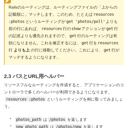
Railsのルーティングは、ルーティングファイルの「上からの
記載順に」マッチします。このため、たとえば
resources 
:photos
というルーティングが
get 'photos/poll'
よりも
前の行にあれば、
resources
行の
show
アクションが
get
行
の記述よりも優先されますので、
get
行のルーティングは有
効になりません。これを修正するには、
get
行を
resources
行
よりも上
の行に移動してください。これにより、
get
行が
マッチするようになります。
2.3 パスとURL用ヘルパー
リソースフルなルーティングを作成すると、アプリケーションのコ
ントローラで多くのヘルパーが利用できるようになります。
resources :photos
というルーティングを例に取ってみましょ
う。
photos_path
は
/photos
を返します
new_photo_path
は
/photos/new
を返します