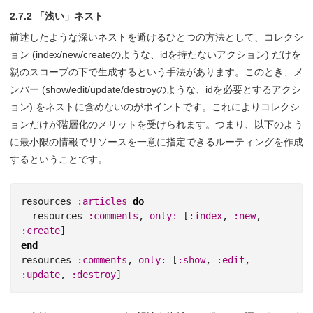
2.7.2 「浅い」ネスト
前述したような深いネストを避けるひとつの方法として、コレクシ
ョン (index/new/createのような、idを持たないアクション) だけを
親のスコープの下で生成するという手法があります。このとき、メ
ンバー (show/edit/update/destroyのような、idを必要とするアクシ
ョン) をネストに含めないのがポイントです。これによりコレクシ
ョンだけが階層化のメリットを受けられます。つまり、以下のよう
に最小限の情報でリソースを一意に指定できるルーティングを作成
するということです。
resources
:articles
do
resources
:comments
,
only: 
[
:index
,
:new
,
:create
]
end
resources
:comments
,
only: 
[
:show
,
:edit
,
:update
,
:destroy
]