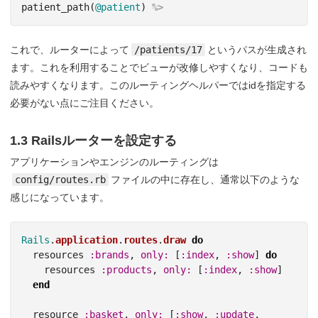
patient_path
(
@patient
)
%>
これで、ルーターによって
/patients/17
というパスが生成され
ます。これを利用することでビューが改修しやすくなり、コードも
読みやすくなります。このルーティングヘルパーではidを指定する
必要がない点にご注目ください。
1.3 Railsルーターを設定する
アプリケーションやエンジンのルーティングは
config/routes.rb
ファイルの中に存在し、通常以下のような
感じになっています。
Rails
.
application
.
routes
.
draw
do
resources
:brands
,
only: 
[
:index
,
:show
]
do
resources
:products
,
only: 
[
:index
,
:show
]
end
resource
:basket
,
only: 
[
:show
,
:update
,