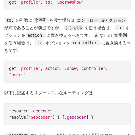
get
'profile'
,
to: 
'users#show'
to:
の引数に
文字列
を渡す場合は
コントローラ#アクション
形式であることが前提ですが、
シンボル
を使う場合は、
to:
オ
プションを
action:
に置き換えるべきです。
#
なしの
文字列
を使う場合は、
to:
オプションを
controller:
に置き換えるべ
きです。
get
'profile'
,
action: :show
,
controller: 
'users'
以下に記述するリソースフルなルーティングは
resource
:geocoder
resolve
(
'Geocoder'
)
{
[
:geocoder
]
}