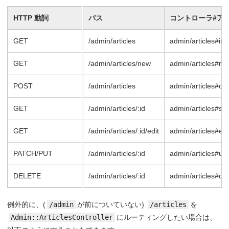
HTTP 動詞
パス
コントローラ#ア
GET
/admin/articles
admin/articles#in
GET
/admin/articles/new
admin/articles#ne
POST
/admin/articles
admin/articles#cr
GET
/admin/articles/:id
admin/articles#sh
GET
/admin/articles/:id/edit
admin/articles#edi
PATCH/PUT
/admin/articles/:id
admin/articles#up
DELETE
/admin/articles/:id
admin/articles#de
例外的に、(
/admin
が前についていない)
/articles
を
Admin::ArticlesController
にルーティングしたい場合は、