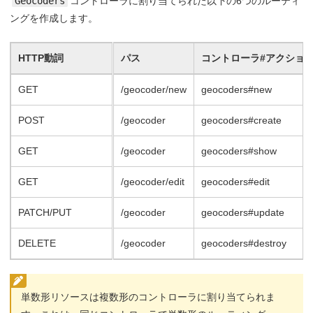
Geocoders
コントローラに割り当てられた以下の6つのルーティ
ングを作成します。
HTTP動詞
パス
コントローラ#アクショ
GET
/geocoder/new
geocoders#new
POST
/geocoder
geocoders#create
GET
/geocoder
geocoders#show
GET
/geocoder/edit
geocoders#edit
PATCH/PUT
/geocoder
geocoders#update
DELETE
/geocoder
geocoders#destroy
単数形リソースは複数形のコントローラに割り当てられま