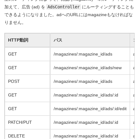
加えて、広告 (ad) を
AdsController
にルーティングすることも
できるようになりました。adへのURLにはmagazineもなければな
りません。
HTTP動詞
パス
コ
GET
/magazines/:magazine_id/ads
ad
GET
/magazines/:magazine_id/ads/new
ad
POST
/magazines/:magazine_id/ads
ad
GET
/magazines/:magazine_id/ads/:id
ad
GET
/magazines/:magazine_id/ads/:id/edit
ad
PATCH/PUT
/magazines/:magazine_id/ads/:id
ad
DELETE
/magazines/:magazine_id/ads/:id
ad