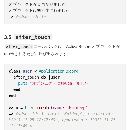
オブジェクトが見つかりました
オブジェクトは初期化されました
=>
#<User id: 1>
after_touch
3.5
after_touch
コールバックは、Active Recordオブジェクトが
touchされるたびに呼び出されます。
class
User
<
ApplicationRecord
after_touch
do
|
user
|
puts
"オブジェクトにtouchしました"
end
end
>>
u
=
User
.
create
(
name: 
'Kuldeep'
)
=>
#<User id: 1, name: "Kuldeep", created_at: 
"2013-11-25 12:17:49", updated_at: "2013-11-25 
12:17:49">