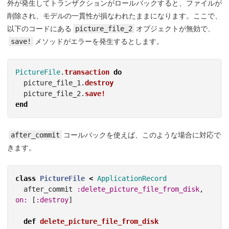
外が発生してトランザクションがロールバックすると、ファイルが
削除され、モデルの一貫性が損なわれたままになります。ここで、
以下のコードにある
picture_file_2
オブジェクトが無効で、
save!
メソッドがエラーを発生するとします。
PictureFile
.
transaction
do
picture_file_1
.
destroy
picture_file_2
.
save!
end
after_commit
コールバックを使えば、このような場合に対応で
きます。
class
PictureFile
<
ApplicationRecord
after_commit
:delete_picture_file_from_disk
,
on: 
[
:destroy
]
def
delete_picture_file_from_disk