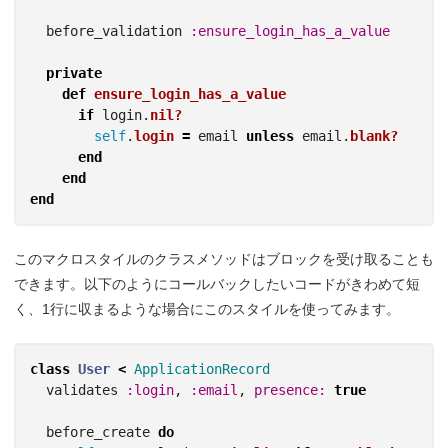
before_validation
:ensure_login_has_a_value
private
def
ensure_login_has_a_value
if
login
.
nil?
self
.
login
=
email
unless
email
.
blank?
end
end
end
このマクロスタイルのクラスメソッドはブロックを受け取ることも
できます。以下のようにコールバックしたいコードがきわめて短
く、1行に収まるような場合にこのスタイルを使ってみます。
class
User
<
ApplicationRecord
validates
:login
,
:email
,
presence: 
true
before_create
do