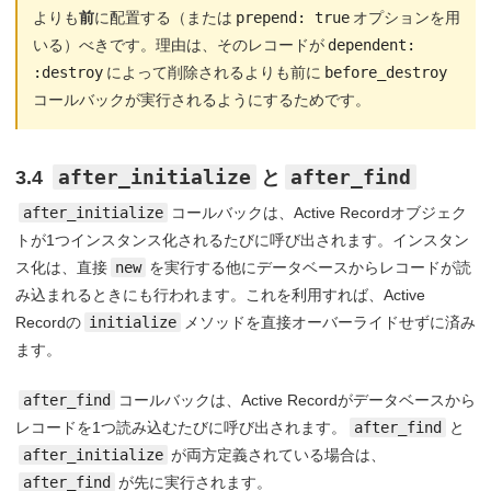
よりも
前
に配置する（または
prepend: true
オプションを用
いる）べきです。理由は、そのレコードが
dependent: 
:destroy
によって削除されるよりも前に
before_destroy
コールバックが実行されるようにするためです。
after_initialize
after_find
3.4
と
after_initialize
コールバックは、Active Recordオブジェク
トが1つインスタンス化されるたびに呼び出されます。インスタン
ス化は、直接
new
を実行する他にデータベースからレコードが読
み込まれるときにも行われます。これを利用すれば、Active
Recordの
initialize
メソッドを直接オーバーライドせずに済み
ます。
after_find
コールバックは、Active Recordがデータベースから
レコードを1つ読み込むたびに呼び出されます。
after_find
と
after_initialize
が両方定義されている場合は、
after_find
が先に実行されます。