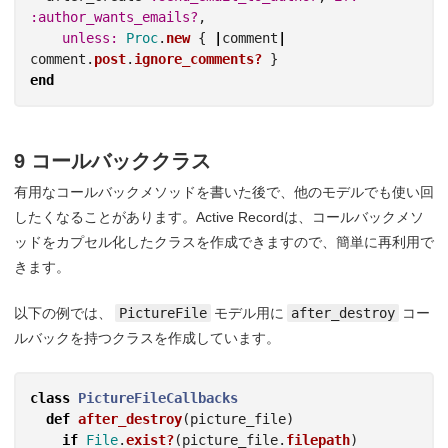
:author_wants_emails?
,
unless: 
Proc
.
new
{
|
comment
|
comment
.
post
.
ignore_comments?
}
end
9 コールバッククラス
有用なコールバックメソッドを書いた後で、他のモデルでも使い回
したくなることがあります。Active Recordは、コールバックメソ
ッドをカプセル化したクラスを作成できますので、簡単に再利用で
きます。
以下の例では、
PictureFile
モデル用に
after_destroy
コー
ルバックを持つクラスを作成しています。
class
PictureFileCallbacks
def
after_destroy
(
picture_file
)
if
File
.
exist?
(
picture_file
.
filepath
)