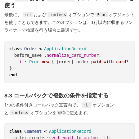
使う
最後に、
:if
および
:unless
オプションで
Proc
オブジェクト
を使うこともできます。このオプションは、1行以内に収まるワン
ライナーで検証を行う場合に最適です。
class
Order
<
ApplicationRecord
before_save
:normalize_card_number
,
if: 
Proc
.
new
{
|
order
|
order
.
paid_with_card?
}
end
8.3 コールバックで複数の条件を指定する
1つの条件付きコールバック宣言内で、
:if
オプション
と
:unless
オプションを同時に使えます。
class
Comment
<
ApplicationRecord
after_create
:send_email_to_author
,
if: 