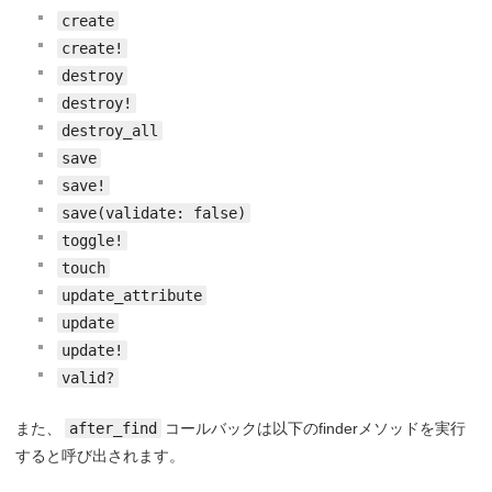
create
create!
destroy
destroy!
destroy_all
save
save!
save(validate: false)
toggle!
touch
update_attribute
update
update!
valid?
また、
after_find
コールバックは以下のfinderメソッドを実行
すると呼び出されます。