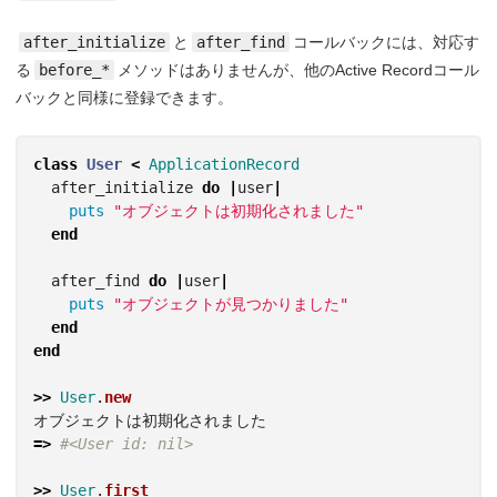
after_initialize
と
after_find
コールバックには、対応す
る
before_*
メソッドはありませんが、他のActive Recordコール
バックと同様に登録できます。
class
User
<
ApplicationRecord
after_initialize
do
|
user
|
puts
"オブジェクトは初期化されました"
end
after_find
do
|
user
|
puts
"オブジェクトが見つかりました"
end
end
>>
User
.
new
オブジェクトは初期化されました
=>
#<User id: nil>
>>
User
.
first