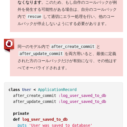
なくなります
。このため、もし自作のコールバックが例
外を発生する可能性がある場合は、自分のコールバック
内で
rescue
して適切にエラー処理を行い、他のコー
ルバックが停止しないようにする必要があります。
同一のモデル内で
after_create_commit
と
after_update_commit
を両方用いると、最後に定義
された方のコールバックだけが有効になり、その他はす
べてオーバライドされます。
class
User
<
ApplicationRecord
after_create_commit
:log_user_saved_to_db
after_update_commit
:log_user_saved_to_db
private
def
log_user_saved_to_db
puts
'User was saved to database'