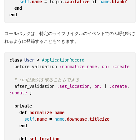
self
.
name
=
login
.
capitalize
if
name
.
blank?
end
end
コールバックは、特定のライフサイクルのイベントでのみ呼び出さ
れるように登録することもできます。
class
User
<
ApplicationRecord
before_validation
:normalize_name
,
on: :create
# :onは配列を取ることもできる
after_validation
:set_location
,
on: 
[
:create
,
:update
]
private
def
normalize_name
self
.
name
=
name
.
downcase
.
titleize
end
def
set_location