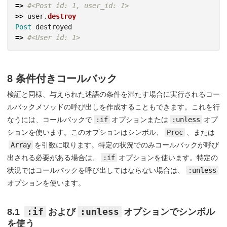
=>
#<Post id: 1, user_id: 1>
>>
user
.
destroy
Post
destroyed
=>
#<User id: 1>
8 条件付きコールバック
検証と同様、与えられた述語の条件を満たす場合に実行されるコー
ルバックメソッドの呼び出しを作成することもできます。これを行
なうには、コールバックで
:if
オプションまたは
:unless
オプ
ションを使います。このオプションはシンボル、
Proc
、または
Array
を引数に取ります。特定の状況でのみコールバックが呼び
出される必要がある場合は、
:if
オプションを使います。特定の
状況ではコールバックを呼び出してはならない場合は、
:unless
オプションを使います。
:if
:unless
8.1
および
オプションでシンボル
を使う