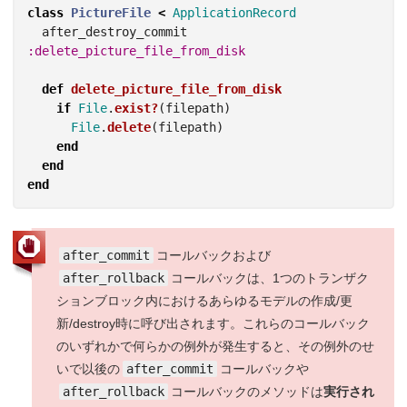
class
PictureFile
<
ApplicationRecord
after_destroy_commit
:delete_picture_file_from_disk
def
delete_picture_file_from_disk
if
File
.
exist?
(
filepath
)
File
.
delete
(
filepath
)
end
end
end
after_commit
コールバックおよび
after_rollback
コールバックは、1つのトランザク
ションブロック内におけるあらゆるモデルの作成/更
新/destroy時に呼び出されます。これらのコールバック
のいずれかで何らかの例外が発生すると、その例外のせ
いで以後の
after_commit
コールバックや
after_rollback
コールバックのメソッドは
実行され