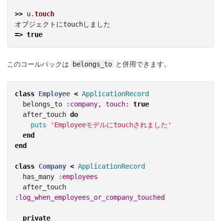
>>
u
.
touch
オブジェクトにtouchしました
=>
true
このコールバックは
belongs_to
と併用できます。
class
Employee
<
ApplicationRecord
belongs_to
:company
,
touch: 
true
after_touch
do
puts
'Employeeモデルにtouchされました'
end
end
class
Company
<
ApplicationRecord
has_many
:employees
after_touch
:log_when_employees_or_company_touched
private