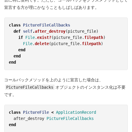
合に特に便利です。ただし、コールバックをクラスメソッドとして
宣言する方が理にかなうこともしばしばあります。
class
PictureFileCallbacks
def
self
.
after_destroy
(
picture_file
)
if
File
.
exist?
(
picture_file
.
filepath
)
File
.
delete
(
picture_file
.
filepath
)
end
end
end
コールバックメソッドを上のように宣言した場合は、
PictureFileCallbacks
オブジェクトのインスタンス化は不要
です。
class
PictureFile
<
ApplicationRecord
after_destroy
PictureFileCallbacks
end