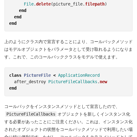
File
.
delete
(
picture_file
.
filepath
)
end
end
end
上のようにクラス内で宣言することにより、コールバックメソッド
はモデルオブジェクトをパラメータとして受け取れるようになりま
す。これで、このコールバッククラスをモデルで使えます。
class
PictureFile
<
ApplicationRecord
after_destroy
PictureFileCallbacks
.
new
end
コールバックをインスタンスメソッドとして宣言したので、
PictureFileCallbacks
オブジェクトを新しくインスタンス化
する必要があったことにご注意ください。これは、インスタンス化
されたオブジェクトの状態をコールバックメソッドで利用したい場