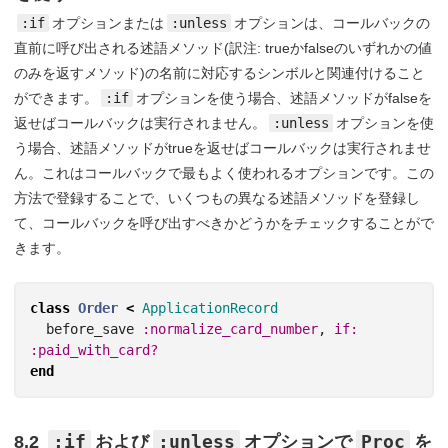
:if
オプションまたは
:unless
オプションは、コールバックの
直前に呼び出される述語メソッド(訳注: trueかfalseのいずれかの値
のみを返すメソッド)の名前に対応するシンボルと関連付けること
ができます。
:if
オプションを使う場合、述語メソッドがfalseを
返せばコールバックは実行されません。
:unless
オプションを使
う場合、述語メソッドがtrueを返せばコールバックは実行されませ
ん。これはコールバックで最もよく使われるオプションです。この
方法で登録することで、いくつもの異なる述語メソッドを登録し
て、コールバックを呼び出すべきかどうかをチェックすることがで
きます。
class
Order
<
ApplicationRecord
before_save
:normalize_card_number
,
if: 
:paid_with_card?
end
:if
:unless
Proc
8.2
および
オプションで
を