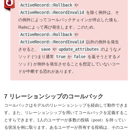
ActiveRecord::Rollback
や
ActiveRecord::RecordInvalid
を除く例外は、そ
の例外によってコールバックチェインが停止した後も、
Railsによって再び発生します。このため、
ActiveRecord::Rollback
や
ActiveRecord::RecordInvalid
以外の例外を発生
させると、
save
や
update_attributes
のようなメ
ソッド (つまり通常
true
か
false
を返そうとするメ
ソッド) が例外を発生させることを想定していないコー
ドが中断する恐れがあります。
7 リレーションシップのコールバック
コールバックはモデルのリレーションシップを経由して動作できま
す。また、リレーションシップを用いてコールバックを定義するこ
とすらできます。1人のユーザーが多数の投稿（post）を持ってい
る状況を例に取ります。あるユーザーが所有する投稿は、そのユー