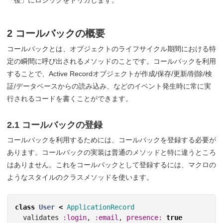
「後」にロジックをトリガします。
2 コールバックの概要
コールバックとは、オブジェクトのライフサイクル期間における特
定の瞬間に呼び出されるメソッドのことです。コールバックを利用
することで、Active Recordオブジェクトが作成/保存/更新/削除/検
証/データベースからの読み込み、などのイベント発生時に常に実
行されるコードを書くことができます。
2.1 コールバックの登録
コールバックを利用するためには、コールバックを登録する必要が
あります。コールバックの実装は普通のメソッドと特に違うところ
はありません。これをコールバックとして登録するには、マクロの
ようなスタイルのクラスメソッドを使います。
class
User
<
ApplicationRecord
validates
:login
,
:email
,
presence: 
true