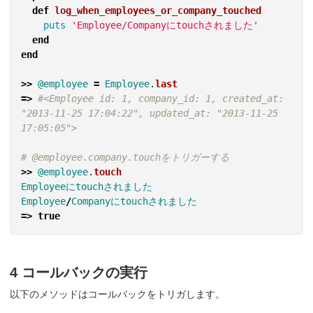
def
log_when_employees_or_company_touched
puts
'Employee/Companyにtouchされました'
end
end
>>
@employee
=
Employee
.
last
=>
#<Employee id: 1, company_id: 1, created_at: 
"2013-11-25 17:04:22", updated_at: "2013-11-25 
17:05:05">
# @employee.company.touchをトリガーする
>>
@employee
.
touch
Employeeにtouchされました
Employee
/
Companyにtouchされました
=>
true
4 コールバックの実行
以下のメソッドはコールバックをトリガします。