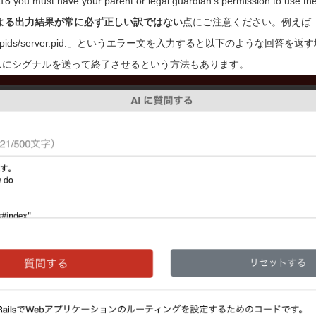
r 18 you must have your parent or legal guardian’s permission to use 
による出力結果が常に必ず正しい訳ではない
点にご注意ください。例えば「A serve
utorial/tmp/pids/server.pid.」というエラー文を入力すると以下のような回
スにシグナルを送って終了させるという方法もあります。